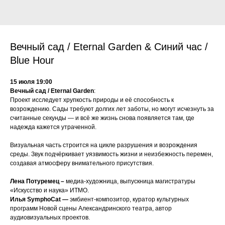
Вечный сад / Eternal Garden & Синий час /
Blue Hour
15 июля 19:00
Вечный сад / Eternal Garden
:
Проект исследует хрупкость природы и её способность к
возрождению. Сады требуют долгих лет заботы, но могут исчезнуть за
считанные секунды — и всё же жизнь снова появляется там, где
надежда кажется утраченной.
Визуальная часть строится на цикле разрушения и возрождения
среды. Звук подчёркивает уязвимость жизни и неизбежность перемен,
создавая атмосферу внимательного присутствия.
Лена Потуремец –
медиа-художница, выпускница магистратуры
«Искусство и наука» ИТМО.
Илья SymphoCat —
эмбиент-композитор, куратор культурных
программ Новой сцены Александринского театра, автор
аудиовизуальных проектов.