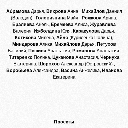
Абрамова
Дарья,
Вихрова
Анна ,
Михайлов
Даниил
(Володин) ,
Головизнина
Майя ,
Рожкова
Арина,
Ералиева
Анель,
Еремеева
Алиса,
Журавлева
Валерия,
Ижболдина
Юля,
Каракулова
Дарья,
Котикова
Милена,
Айно
(Куриленко Полина),
Миндарова
Алика,
Михайлова
Дарья,
Петухов
Василий,
Пешина
Анастасия,
Романова
Анастасия,
Титаренко
Полина,
Цуканова
Анастасия,
Чернуха
Екатерина,
Шорохов
Александр (Островский) ,
Воробьева
Александра,
Васина
Анжелика,
Иванова
Екатерина
Проекты