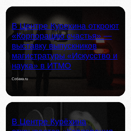
В Центре Курехина откроют
«Корпорацию счастья» —
выставку выпускников
магистратуры «Искусство и
наука» в ИТМО
Собака.ru
В Центре Курёхина