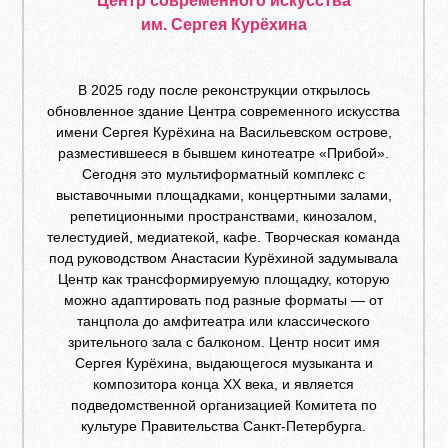
Центр современного искусства
им. Сергея Курёхина
В 2025 году после реконструкции открылось
обновленное здание Центра современного искусства
имени Сергея Курёхина на Васильевском острове,
разместившееся в бывшем кинотеатре «Прибой».
Сегодня это мультиформатный комплекс с
выставочными площадками, концертными залами,
репетиционными пространствами, кинозалом,
телестудией, медиатекой, кафе. Творческая команда
под руководством Анастасии Курёхиной задумывала
Центр как трансформируемую площадку, которую
можно адаптировать под разные форматы — от
танцпола до амфитеатра или классического
зрительного зала с балконом. Центр носит имя
Сергея Курёхина, выдающегося музыканта и
композитора конца ХХ века, и является
подведомственной организацией Комитета по
культуре Правительства Санкт-Петербурга.