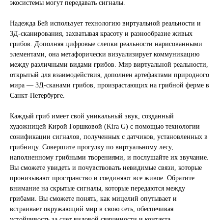
экосистемы могут передавать сигналы.
Надежда Бей использует технологию виртуальной реальности и
3Д-сканирования, захватывая красоту и разнообразие живых
грибов. Дополняя цифровые слепки реальности нарисованными
элементами, она метафорически визуализирует коммуникацию
между различными видами грибов. Мир виртуальной реальности,
открытый для взаимодействия, дополнен артефактами природного
мира — 3Д-сканами грибов, произрастающих на грибной ферме в
Санкт-Петербурге.
Каждый гриб имеет свой уникальный звук, созданный
художницей Кирой Горшковой (Kira G) с помощью технологии
сонификации сигналов, полученных с датчиков, установленных в
грибницу. Совершите прогулку по виртуальному лесу,
наполненному грибными творениями, и послушайте их звучание.
Вы сможете увидеть и почувствовать невидимые связи, которые
пронизывают пространство и соединяют все живое. Обратите
внимание на скрытые сигналы, которые передаются между
грибами. Вы сможете понять, как мицелий опутывает и
встраивает окружающий мир в свою сеть, обеспечивая
устойчивость за счет видовой связанности и контакта.